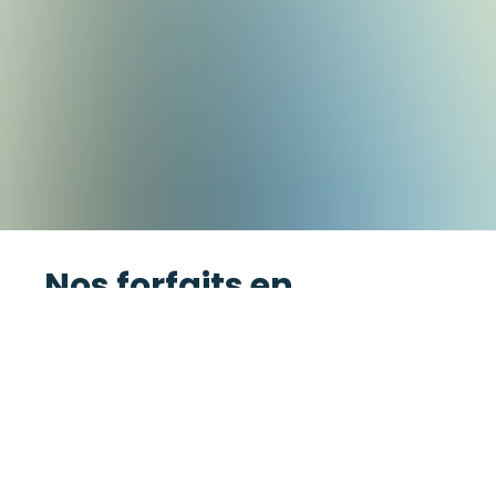
Nos forfaits en
conduite
accompagnée
Une évaluation de départ est obligatoire
avant toute inscription afin d’évaluer
votre niveau et le nombre de leçons