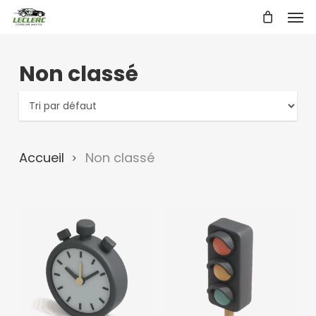
Skip
Men
to
main
content
Non classé
Accueil
Non classé