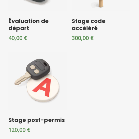
Ajouter Au Panier
Ajouter Au Panier
Évaluation de
Stage code
départ
accéléré
40,00
€
300,00
€
Ajouter Au Panier
Stage post-permis
120,00
€